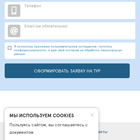
Телефон
Email (не обязательно)
Я полностью принимаю пользовательское соглашение, политику
конфиденциальности, и даю своё согласие на обработку персональных
данных.
СФОРМИРОВАТЬ ЗАЯВКУ НА ТУР
МЫ ИСПОЛЬЗУЕМ COOKIES
Пользуясь сайтом, вы соглашаетесь с
Правовая информация
Поддержка
Контакты
документом